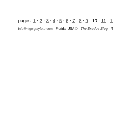
pages:
1
·
2
·
3
·
4
·
5
·
6
·
7
·
8
·
9
· 10 ·
11
·
1
info@nigelgrayfoto.com
· Florida, USA © ·
The Exodus Blog
·
*