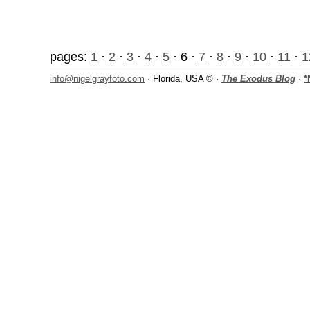
pages:
1
·
2
·
3
·
4
·
5
· 6 ·
7
·
8
·
9
·
10
·
11
·
1
info@nigelgrayfoto.com
· Florida, USA © ·
The Exodus Blog
·
*