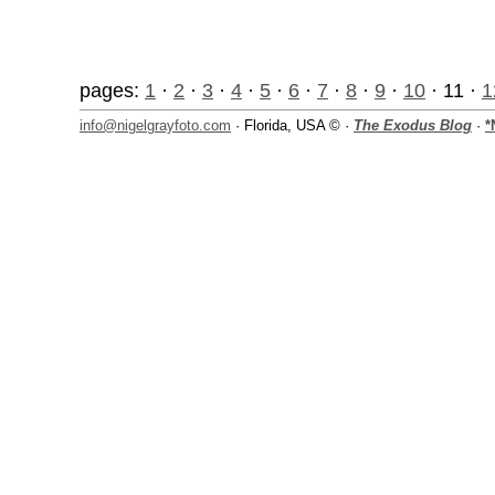
pages:
1
·
2
·
3
·
4
·
5
·
6
·
7
·
8
·
9
·
10
· 11 ·
1
info@nigelgrayfoto.com
· Florida, USA © ·
The Exodus Blog
·
*